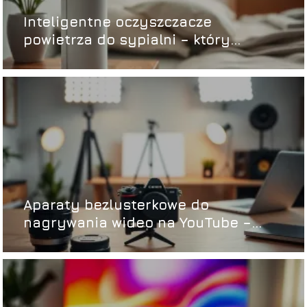
Inteligentne oczyszczacze
powietrza do sypialni – który
wybrać?
Aparaty bezlusterkowe do
nagrywania wideo na YouTube –
które wybrać?