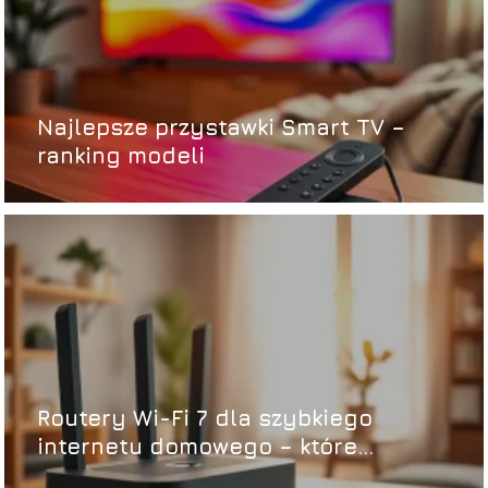
Najlepsze przystawki Smart TV –
ranking modeli
Routery Wi-Fi 7 dla szybkiego
internetu domowego – które
wybrać?