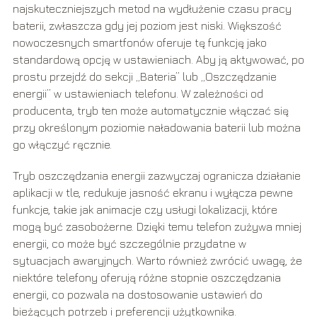
najskuteczniejszych metod na wydłużenie czasu pracy
baterii, zwłaszcza gdy jej poziom jest niski. Większość
nowoczesnych smartfonów oferuje tę funkcję jako
standardową opcję w ustawieniach. Aby ją aktywować, po
prostu przejdź do sekcji „Bateria” lub „Oszczędzanie
energii” w ustawieniach telefonu. W zależności od
producenta, tryb ten może automatycznie włączać się
przy określonym poziomie naładowania baterii lub można
go włączyć ręcznie.
Tryb oszczędzania energii zazwyczaj ogranicza działanie
aplikacji w tle, redukuje jasność ekranu i wyłącza pewne
funkcje, takie jak animacje czy usługi lokalizacji, które
mogą być zasobożerne. Dzięki temu telefon zużywa mniej
energii, co może być szczególnie przydatne w
sytuacjach awaryjnych. Warto również zwrócić uwagę, że
niektóre telefony oferują różne stopnie oszczędzania
energii, co pozwala na dostosowanie ustawień do
bieżących potrzeb i preferencji użytkownika.