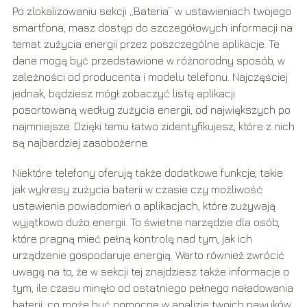
Po zlokalizowaniu sekcji „Bateria” w ustawieniach twojego
smartfona, masz dostęp do szczegółowych informacji na
temat zużycia energii przez poszczególne aplikacje. Te
dane mogą być przedstawione w różnorodny sposób, w
zależności od producenta i modelu telefonu. Najczęściej
jednak, będziesz mógł zobaczyć listę aplikacji
posortowaną według zużycia energii, od największych po
najmniejsze. Dzięki temu łatwo zidentyfikujesz, które z nich
są najbardziej zasobożerne.
Niektóre telefony oferują także dodatkowe funkcje, takie
jak wykresy zużycia baterii w czasie czy możliwość
ustawienia powiadomień o aplikacjach, które zużywają
wyjątkowo dużo energii. To świetne narzędzie dla osób,
które pragną mieć pełną kontrolę nad tym, jak ich
urządzenie gospodaruje energią. Warto również zwrócić
uwagę na to, że w sekcji tej znajdziesz także informacje o
tym, ile czasu minęło od ostatniego pełnego naładowania
baterii, co może być pomocne w analizie twoich nawyków