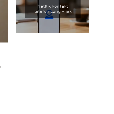
Netflix kontakt
telefoniczny – jak
skontaktować się z
obsługą?
we