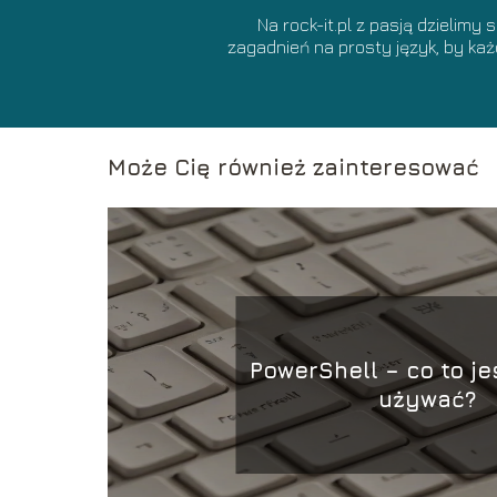
Na rock-it.pl z pasją dzielimy
zagadnień na prosty język, by ka
Może Cię również zainteresować
PowerShell – co to jes
używać?