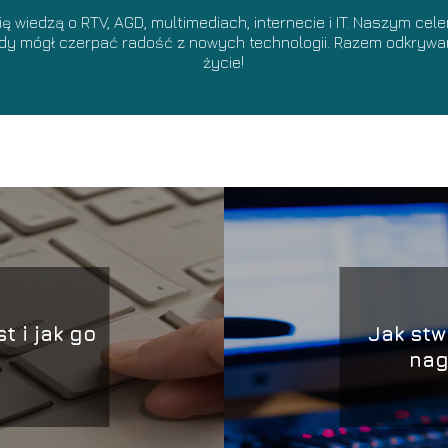
 się wiedzą o RTV, AGD, multimediach, internecie i IT. Naszym ce
żdy mógł czerpać radość z nowych technologii. Razem odkrywam
życie!
t i jak go
Jak stw
nag