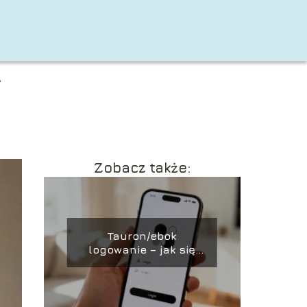
A
Zobacz także:
Tauron/ebok
logowanie – jak się
zalogować do
serwisu?