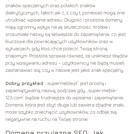
znaków specjalnych oraz polskich znaków
diakrytycznych, takich jak ć, ż czy ł, ponieważ mogą one
utrudniać wpisanie adresu. Długość i prostota domeny
mają ogromny wpływ na jej skuteczność. Krótkie i
zrozumiałe nazwy są łatwiejsze do zapamiętania, co jest
kluczowe dla powracających użytkowników oraz w
sytuacjach, gdy ktoś chce polecić Twoją stronę
znajomym. Prostota sprawia również, że unikniesz błędów
przy wpisywaniu adresu – użytkownicy nie będą musieli
zastanawiać się, czy w nazwie jest jakiś znak specjalny.
Dobry przykład
: „supermeble.pl” jest prostą i
zapamiętywalną nazwą, podczas gdy „super-meble-
123.com” będzie trudniejsza do wpisania i zapamiętania.
Domena, która jest zbyt długa lub zawiera zbędne znaki,
może szybko zniechęcić użytkowników, co odbije się
negatywnie na ruchu na Twojej stronie.
Domena przyjazna SEO: Jak