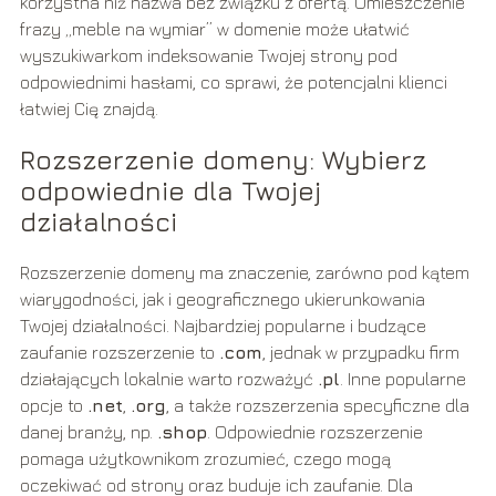
korzystna niż nazwa bez związku z ofertą. Umieszczenie
frazy „meble na wymiar” w domenie może ułatwić
wyszukiwarkom indeksowanie Twojej strony pod
odpowiednimi hasłami, co sprawi, że potencjalni klienci
łatwiej Cię znajdą.
Rozszerzenie domeny: Wybierz
odpowiednie dla Twojej
działalności
Rozszerzenie domeny ma znaczenie, zarówno pod kątem
wiarygodności, jak i geograficznego ukierunkowania
Twojej działalności. Najbardziej popularne i budzące
zaufanie rozszerzenie to
.com
, jednak w przypadku firm
działających lokalnie warto rozważyć
.pl
. Inne popularne
opcje to
.net
,
.org
, a także rozszerzenia specyficzne dla
danej branży, np.
.shop
. Odpowiednie rozszerzenie
pomaga użytkownikom zrozumieć, czego mogą
oczekiwać od strony oraz buduje ich zaufanie. Dla