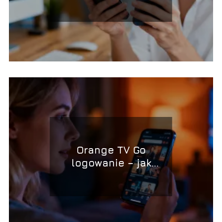
telefon? Poradnik krok
po kroku
Orange TV Go
logowanie – jak
uzyskać dostęp do
usługi?