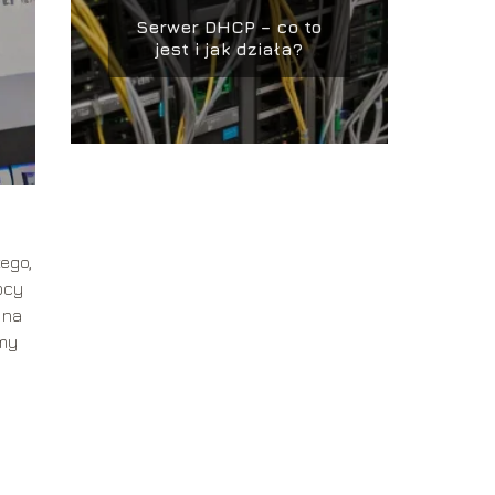
Serwer DHCP – co to
jest i jak działa?
ego,
ocy
 na
emy