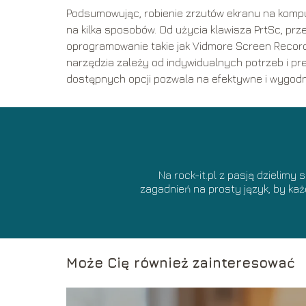
Podsumowując, robienie zrzutów ekranu na kompu
na kilka sposobów. Od użycia klawisza PrtSc, 
oprogramowanie takie jak Vidmore Screen Record
narzędzia zależy od indywidualnych potrzeb i pr
dostępnych opcji pozwala na efektywne i wygodn
Na rock-it.pl z pasją dzielimy
zagadnień na prosty język, by ka
Może Cię również zainteresować