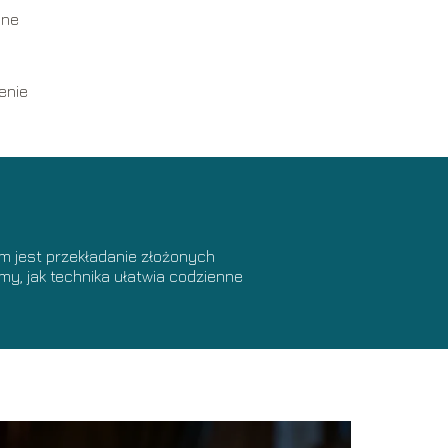
pne
enie
lem jest przekładanie złożonych
y, jak technika ułatwia codzienne