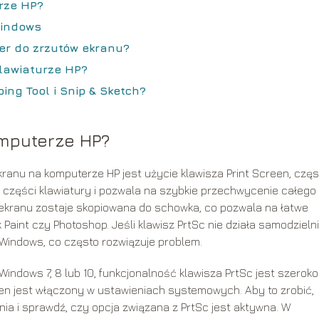
rze HP?
Windows
er do zrzutów ekranu?
klawiaturze HP?
ng Tool i Snip & Sketch?
omputerze HP?
ranu na komputerze HP jest użycie klawisza Print Screen, częs
j części klawiatury i pozwala na szybkie przechwycenie całego
 ekranu zostaje skopiowana do schowka, co pozwala na łatwe
 Paint czy Photoshop. Jeśli klawisz PrtSc nie działa samodzielni
Windows, co często rozwiązuje problem.
indows 7, 8 lub 10, funkcjonalność klawisza PrtSc jest szeroko
 ten jest włączony w ustawieniach systemowych. Aby to zrobić,
ia i sprawdź, czy opcja związana z PrtSc jest aktywna. W