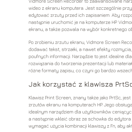
Vidmore Screen Recorder to zaawansowane narzęd
wideo z ekranu komputera. Jest szczególnie przy
edytować zrzuty przed ich zapisaniem. Aby rozp
następnie uruchomić je na komputerze HP. Vidmore
ekranu, a także pozwala na wybór konkretnego o
Po zrobieniu zrzutu ekranu, Vidmore Screen Reco
dodawać tekst, strzałki, a nawet efekty rozmycia
poufnych informacji. Narzędzie to jest idealne dl
rozwiązania do tworzenia prezentacji lub materi
różne formaty zapisu, co czyni go bardzo wsze
Jak korzystać z klawisza PrtS
Klawisz Print Screen, znany także jako PrtSc, je
zrzutów ekranu na komputerach HP. Jego obsługa
idealnym narzędziem dla użytkowników ceniących 
a następnie wkleić obraz ze schowka do edytora 
wymagać użycia kombinacji klawiszy z Fn, aby ak