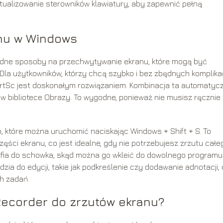
ualizowanie sterowników klawiatury, aby zapewnić pełną
nu w Windows
dne sposoby na przechwytywanie ekranu, które mogą być
la użytkowników, którzy chcą szybko i bez zbędnych komplikac
 PrtSc jest doskonałym rozwiązaniem. Kombinacja ta automatyc
 w bibliotece Obrazy. To wygodne, ponieważ nie musisz ręcznie
 które można uruchomić naciskając Windows + Shift + S. To
ści ekranu, co jest idealne, gdy nie potrzebujesz zrzutu całe
rafia do schowka, skąd można go wkleić do dowolnego programu
ia do edycji, takie jak podkreślenie czy dodawanie adnotacji,
h zadań.
ecorder do zrzutów ekranu?