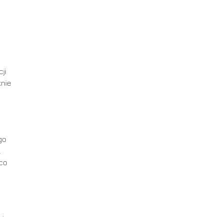
ji
znie
go
.
 co