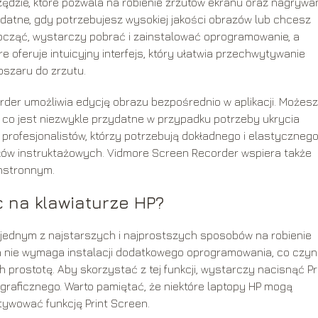
zie, które pozwala na robienie zrzutów ekranu oraz nagrywa
datne, gdy potrzebujesz wysokiej jakości obrazów lub chcesz
ocząć, wystarczy pobrać i zainstalować oprogramowanie, a
 oferuje intuicyjny interfejs, który ułatwia przechwytywanie
bszaru do zrzutu.
rder umożliwia edycję obrazu bezpośrednio w aplikacji. Możesz
, co jest niezwykle przydatne w przypadku potrzeby ukrycia
a profesjonalistów, którzy potrzebują dokładnego i elastyczneg
ałów instruktażowych. Vidmore Screen Recorder wspiera także
chstronnym.
c na klawiaturze HP?
st jednym z najstarszych i najprostszych sposobów na robienie
 nie wymaga instalacji dodatkowego oprogramowania, co czyn
prostotę. Aby skorzystać z tej funkcji, wystarczy nacisnąć Pr
graficznego. Warto pamiętać, że niektóre laptopy HP mogą
tywować funkcję Print Screen.