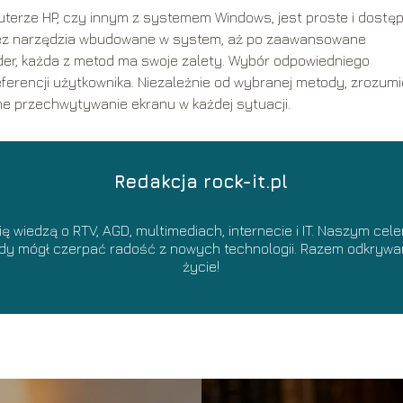
terze HP, czy innym z systemem Windows, jest proste i dostę
przez narzędzia wbudowane w system, aż po zaawansowane
er, każda z metod ma swoje zalety. Wybór odpowiedniego
eferencji użytkownika. Niezależnie od wybranej metody, zrozumi
e przechwytywanie ekranu w każdej sytuacji.
Redakcja rock-it.pl
 się wiedzą o RTV, AGD, multimediach, internecie i IT. Naszym ce
żdy mógł czerpać radość z nowych technologii. Razem odkrywam
życie!