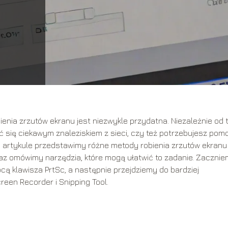
enia zrzutów ekranu jest niezwykle przydatna. Niezależnie od t
 się ciekawym znaleziskiem z sieci, czy też potrzebujesz pom
m artykule przedstawimy różne metody robienia zrzutów ekranu
az omówimy narzędzia, które mogą ułatwić to zadanie. Zaczni
ocą klawisza PrtSc, a następnie przejdziemy do bardziej
een Recorder i Snipping Tool.