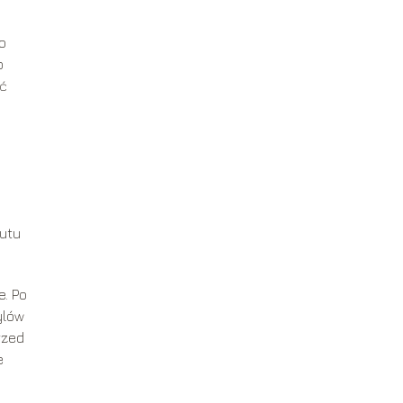
o
o
yć
zutu
e. Po
ylów
rzed
e