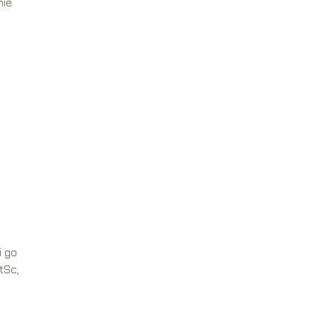
nie
o
i go
tSc,