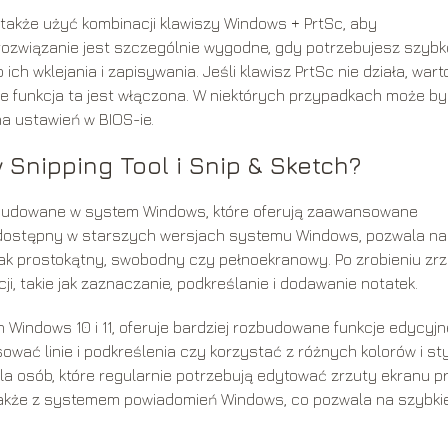
kże użyć kombinacji klawiszy Windows + PrtSc, aby
 rozwiązanie jest szczególnie wygodne, gdy potrzebujesz szybk
ch wklejania i zapisywania. Jeśli klawisz PrtSc nie działa, wart
że funkcja ta jest włączona. W niektórych przypadkach może b
a ustawień w BIOS-ie.
Snipping Tool i Snip & Sketch?
 wbudowane w system Windows, które oferują zaawansowane
l, dostępny w starszych wersjach systemu Windows, pozwala na
ak prostokątny, swobodny czy pełnoekranowy. Po zrobieniu zr
i, takie jak zaznaczanie, podkreślanie i dodawanie notatek.
Windows 10 i 11, oferuje bardziej rozbudowane funkcje edycyjn
ać linie i podkreślenia czy korzystać z różnych kolorów i st
dla osób, które regularnie potrzebują edytować zrzuty ekranu p
ę także z systemem powiadomień Windows, co pozwala na szybki