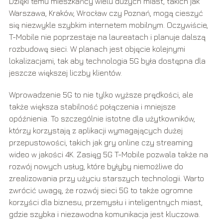
Dzięki temu mieszkańcy wielu dużych miast, takich jak
Warszawa, Kraków, Wrocław czy Poznań, mogą cieszyć
się niezwykle szybkim internetem mobilnym. Oczywiście,
T-Mobile nie poprzestaje na laureatach i planuje dalszą
rozbudowę sieci. W planach jest objęcie kolejnymi
lokalizacjami, tak aby technologia 5G była dostępna dla
jeszcze większej liczby klientów.
Wprowadzenie 5G to nie tylko wyższe prędkości, ale
także większa stabilność połączenia i mniejsze
opóźnienia. To szczególnie istotne dla użytkowników,
którzy korzystają z aplikacji wymagających dużej
przepustowości, takich jak gry online czy streaming
wideo w jakości 4K. Zasięg 5G T-Mobile pozwala także na
rozwój nowych usług, które byłyby niemożliwe do
zrealizowania przy użyciu starszych technologii. Warto
zwrócić uwagę, że rozwój sieci 5G to także ogromne
korzyści dla biznesu, przemysłu i inteligentnych miast,
gdzie szybka i niezawodna komunikacja jest kluczowa.