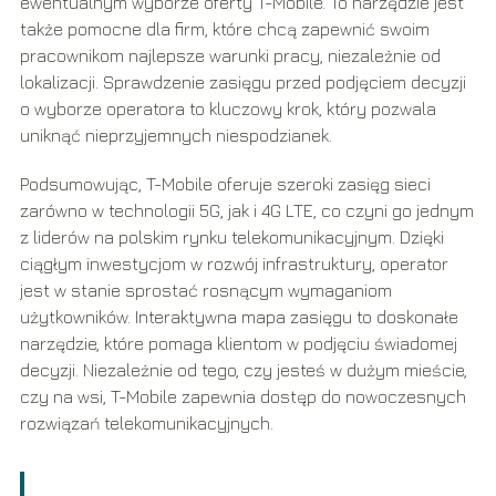
ewentualnym wyborze oferty T-Mobile. To narzędzie jest
także pomocne dla firm, które chcą zapewnić swoim
pracownikom najlepsze warunki pracy, niezależnie od
lokalizacji. Sprawdzenie zasięgu przed podjęciem decyzji
o wyborze operatora to kluczowy krok, który pozwala
uniknąć nieprzyjemnych niespodzianek.
Podsumowując, T-Mobile oferuje szeroki zasięg sieci
zarówno w technologii 5G, jak i 4G LTE, co czyni go jednym
z liderów na polskim rynku telekomunikacyjnym. Dzięki
ciągłym inwestycjom w rozwój infrastruktury, operator
jest w stanie sprostać rosnącym wymaganiom
użytkowników. Interaktywna mapa zasięgu to doskonałe
narzędzie, które pomaga klientom w podjęciu świadomej
decyzji. Niezależnie od tego, czy jesteś w dużym mieście,
czy na wsi, T-Mobile zapewnia dostęp do nowoczesnych
rozwiązań telekomunikacyjnych.